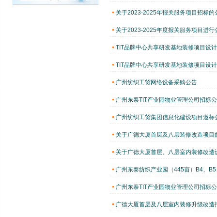
关于2023-2025年报关服务项目招标的
关于2023-2025年度报关服务项目进
TIT品牌中心共享研发基地装修项目设计
TIT品牌中心共享研发基地装修项目设
广州纺织工贸网络设备采购公告
广州东泰TIT产业园物业管理公司招标
广州纺织工贸集团信息化建设项目邀标
关于广德大厦首层及八层装修改造项目
关于广德大厦首层、八层室内装修改造
广州东泰纺织产业园（445亩）B4、B
广州东泰TIT产业园物业管理公司招标
广德大厦首层及八层室内装修升级改造