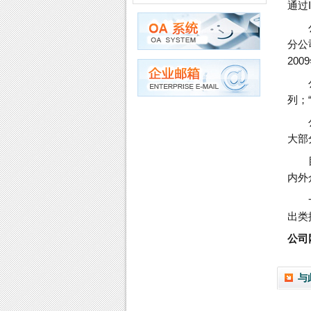
通过
分公
20
列；
大部
内外
出类
公司网
与