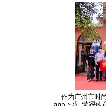
作为广州市时尚
app下载_荣耀