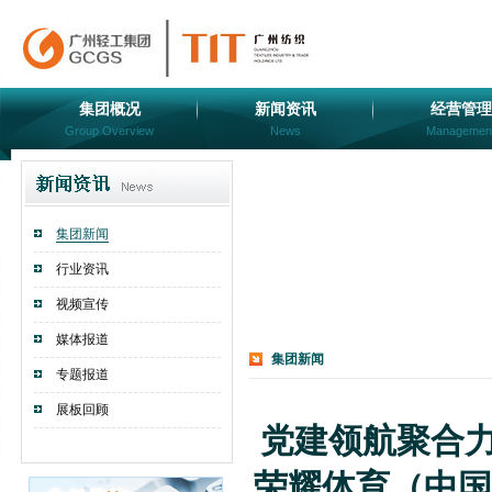
集团概况
新闻资讯
经营管理
Group Overview
News
Managemen
集团新闻
行业资讯
视频宣传
媒体报道
集团新闻
专题报道
展板回顾
党建领航聚合力
荣耀体育（中国