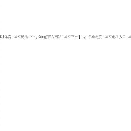
K1体育
|
星空游戏·(XingKong)官方网站
|
星空平台
|
leyu.乐鱼电竞
|
星空电子入口_星