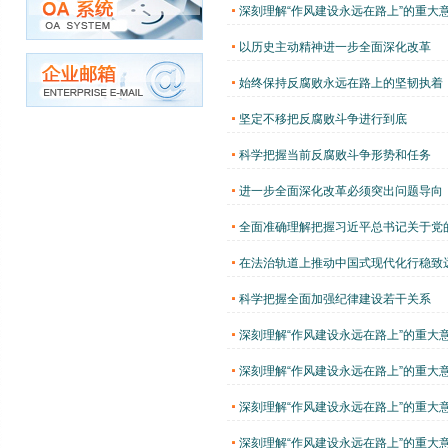
深刻理解“作风建设永远在路上”的重大
以历史主动精神进一步全面深化改革
始终保持反腐败永远在路上的坚韧执着
坚定不移把反腐败斗争进行到底
科学把握当前反腐败斗争形势和任务
进一步全面深化改革必须突出问题导向
全面准确理解把握习近平总书记关于党
在法治轨道上推动中国式现代化行稳致
科学把握全面加强纪律建设若干关系
深刻理解“作风建设永远在路上”的重大
深刻理解“作风建设永远在路上”的重大
深刻理解“作风建设永远在路上”的重大
深刻理解“作风建设永远在路上”的重大