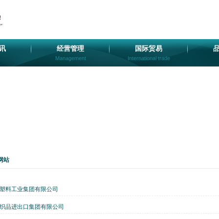
讯
经营管理
国际贸易
Management
International trade
网站
塑料工业集团有限公司
织品进出口集团有限公司