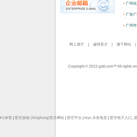
广州化
广东广
广州市
网上展厅
|
诚聘英才
|
属下网站
|
Copyright © 2015 gztit.com™ All rights r
K1体育
|
星空游戏·(XingKong)官方网站
|
星空平台
|
leyu.乐鱼电竞
|
星空电子入口_星