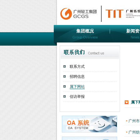
集团概况
新闻资
Group Overview
News
联系方式
招聘信息
属下网站
信访举报
属下
广州市
广州纺