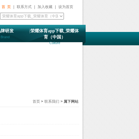
首 页
|
联系方式
|
加入收藏
|
设为首页
品牌研发
荣耀体育app下载_荣耀体
育（中国）
Brand
Culture
首页
>
联系我们
>
属下网站